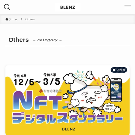
ホーム
Others
Others
– category –
Others