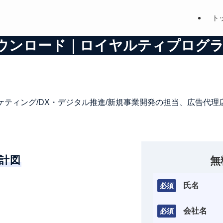
ト
ダウンロード｜
ロイヤルティプログラム
ケティング/DX・デジタル推進/新規事業開発の担当、広告代理
計図
無
氏名
必須
会社名
必須