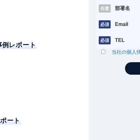
部署名
任意
Email
必須
TEL
必須
用事例レポート
当社の個人
ポート