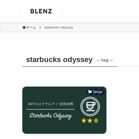
ホーム
starbucks odyssey
starbucks odyssey
– tag –
Media