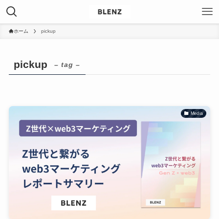
ホーム
pickup
pickup
– tag –
Media